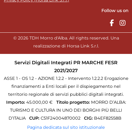
Privacy Policy (Horsa Link S.r.l.)
Follow us on
© 2026 TDH Morro d'Alba. All rights reserved. Una
realizzazione di Horsa Link S.r.l.
Servizi Digitali Integrati PR MARCHE FESR
2021/2027
ASSE 1 - OS 1.2 - AZIONE 1.2.2 - Intervento 1.2.2.2 Erogazione
finanziamenti a Enti locali per il dispiegamento nel
territorio regionale di servizi pubblici digitali integrati.
Importo:
45.000,00 €
Titolo progetto:
MORRO D’ALBA:
TURISMO E CULTURA IN UNO DEI BORGHI PIÙ BELLI
D’ITALIA
CUP:
C51F24004870002
CIG:
B4EF82558B
Pagina dedicata sul sito istituzionale