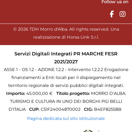
Follow us on
© 2026 TDH Morro d'Alba. All rights reserved. Una
realizzazione di Horsa Link S.r.l.
Servizi Digitali Integrati PR MARCHE FESR
2021/2027
ASSE 1 - OS 1.2 - AZIONE 1.2.2 - Intervento 1.2.2.2 Erogazione
finanziamenti a Enti locali per il dispiegamento nel
territorio regionale di servizi pubblici digitali integrati.
Importo:
45.000,00 €
Titolo progetto:
MORRO D’ALBA:
TURISMO E CULTURA IN UNO DEI BORGHI PIÙ BELLI
D’ITALIA
CUP:
C51F24004870002
CIG:
B4EF82558B
Pagina dedicata sul sito istituzionale