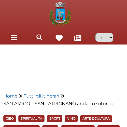
Skip to main content
Home
Tutti gli itinerari
SAN AMICO – SAN PATRIGNANO andata e ritorno
CIBO
SPIRITUALITÀ
SPORT
VINO
ARTE E CULTURA