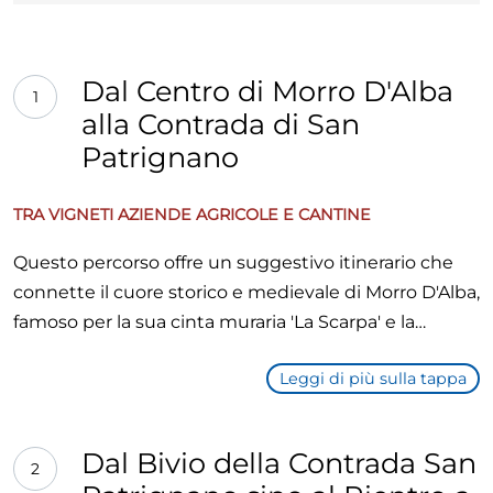
Dal Centro di Morro D'Alba
1
alla Contrada di San
Patrignano
TRA VIGNETI AZIENDE AGRICOLE E CANTINE
Questo percorso offre un suggestivo itinerario che
connette il cuore storico e medievale di Morro D'Alba,
famoso per la sua cinta muraria 'La Scarpa' e la
produzione del pregiato vino Lacrima, con la
Leggi di più sulla tappa
tranquilla Contrada di San Patrignano. Lasciandosi
alle spalle i vicoli del borgo e le sue fortificazioni,
l'itinerario si snoda attraverso il tipico paesaggio
Dal Bivio della Contrada San
2
collinare marchigiano, caratterizzato da un mosaico