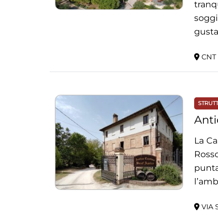
tranq
soggi
gusta
CNT 
STRUT
Anti
La Ca
Rosso
punta
l’amb
aroma
VIA 