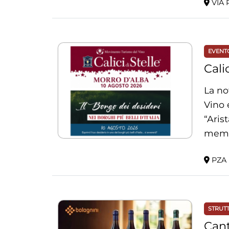
VIA 
EVENT
Cali
La no
Vino 
“Aris
membr
PZA 
STRUT
Cant