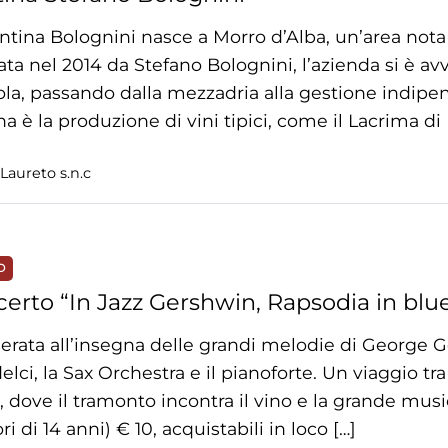
ntina Bolognini nasce a Morro d’Alba, un’area nota p
ta nel 2014 da Stefano Bolognini, l’azienda si è av
ola, passando dalla mezzadria alla gestione indipend
na è la produzione di vini tipici, come il Lacrima di
aureto s.n.c
O
erto “In Jazz Gershwin, Rapsodia in blue
erata all’insegna delle grandi melodie di George 
lci, la Sax Orchestra e il pianoforte. Un viaggio tr
, dove il tramonto incontra il vino e la grande music
i di 14 anni) € 10, acquistabili in loco […]