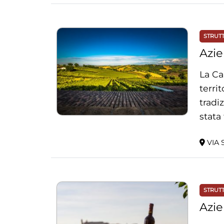
STRUT
Azie
La Ca
terri
tradi
stata
VIA S
STRUT
Azie