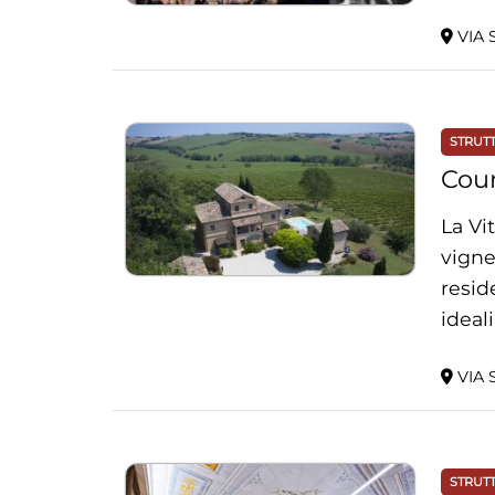
VIA S
STRUT
Coun
La Vi
vigne
resid
ideal
come 
VIA 
STRUT