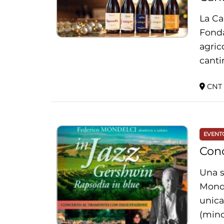
La Ca
Fonda
agric
canti
CNT L
EVENT
Conc
Una s
Monde
unica
(minor