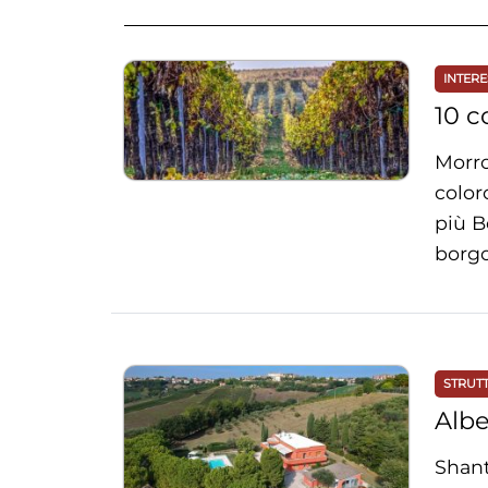
INTERE
10 c
Morro
color
più B
borgo 
STRUT
Albe
Shant