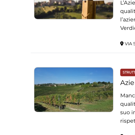
L’Azi
quali
l’azie
Verdic
VIA S
STRUT
Azie
Manci
quali
suo i
rispe