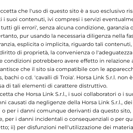
cetta che l'uso di questo sito è a suo esclusivo ris
ti i suoi contenuti, ivi compresi i servizi eventualme
tutti gli errori', senza alcuna condizione, garanzia o
 pertanto, pur usando la necessaria diligenza nella fa
aranzia, esplicita o implicita, riguardo tali contenut
il diritto di proprietà, la convenienza o l'adeguatezza 
 condizioni potrebbero avere effetto in relazione al
rantisce che il sito sia compatibile con le apparecc
us, bachi o cd. 'cavalli di Troia'. Horsa Link S.r.l. no
a di tali elementi di carattere distruttivo.
etta che Horsa Link S.r.l., i suoi collaboratori o i s
nni causati da negligenze della Horsa Link S.r.l., dei
ri o per i danni comunque derivanti da questo sito
, per i danni incidentali o consequenziali o per qu
etto; ii) per disfunzioni nell'utilizzazione dei materia