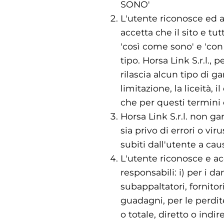
SONO'
L'utente riconosce ed ac
accetta che il sito e tut
'così come sono' e 'con 
tipo. Horsa Link S.r.l.,
rilascia alcun tipo di g
limitazione, la liceità, 
che per questi termini e
Horsa Link S.r.l. non ga
sia privo di errori o vir
subiti dall'utente a caus
L'utente riconosce e acc
responsabili: i) per i da
subappaltatori, fornito
guadagni, per le perdite
o totale, diretto o indir