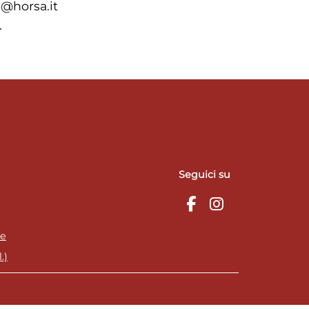
k@horsa.it
.
Seguici su
ie
.)