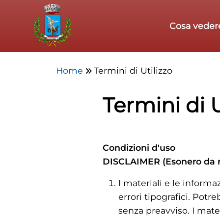
Skip to main content
Cosa veder
Home
Termini di Utilizzo
Termini di U
Condizioni d'uso
DISCLAIMER (Esonero da r
I materiali e le infor
errori tipografici. Po
senza preavviso. I mate