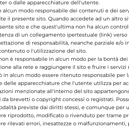
er o dalle apparecchiature dell'utente.
in alcun modo responsabile dei contenuti e dei servi
e il presente sito. Quando accedete ad un altro s
ente sito e che quest'ultima non ha alcun controll
istenza di un collegamento ipertestuale (link) vers
ettazione di responsabilità, neanche parziale e/o in
 contenuto o l'utilizzazione del sito.
e non è responsabile in alcun modo per la bontà dei 
ione alla rete e raggiungere il sito e fruire i servizi 
uò in alcun modo essere ritenuto responsabile per l
e delle apparecchiature che l'utente utilizza per a
zioni menzionate all'interno del sito appartengono a
 da brevetti o copyright concessi o registrati. Poss
 modalità previste dai diritti stessi, e comunque pe
re riprodotto, modificato o rivenduto per trarne pro
e rilevati errori, inesattezze o malfunzionamenti,