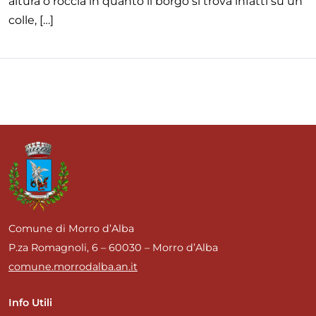
altura o roccia in quanto il borgo si trova infatti su un
colle, […]
Comune di Morro d’Alba
P.za Romagnoli, 6 – 60030 – Morro d’Alba
comune.morrodalba.an.it
Info Utili