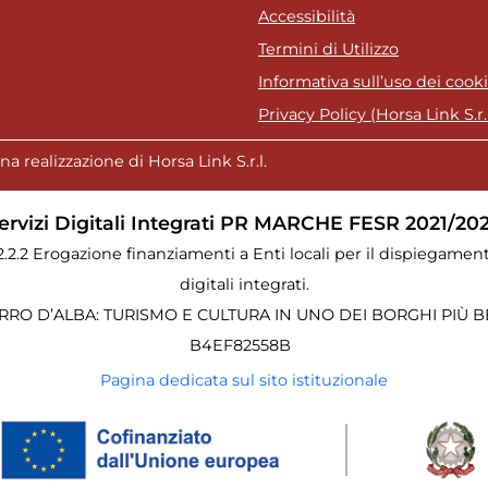
Accessibilità
Termini di Utilizzo
Informativa sull’uso dei cook
Privacy Policy (Horsa Link S.r.l
a realizzazione di Horsa Link S.r.l.
ervizi Digitali Integrati PR MARCHE FESR 2021/20
.2.2.2 Erogazione finanziamenti a Enti locali per il dispiegament
digitali integrati.
RO D’ALBA: TURISMO E CULTURA IN UNO DEI BORGHI PIÙ BEL
B4EF82558B
Pagina dedicata sul sito istituzionale