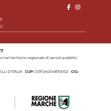
ie
.)
27
o nel territorio regionale di servizi pubblici
LI D’ITALIA
CUP:
C51F24004870002
CIG: