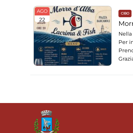
AGO
CIBO
22
Morr
Nella
Per i
Preno
Grazi