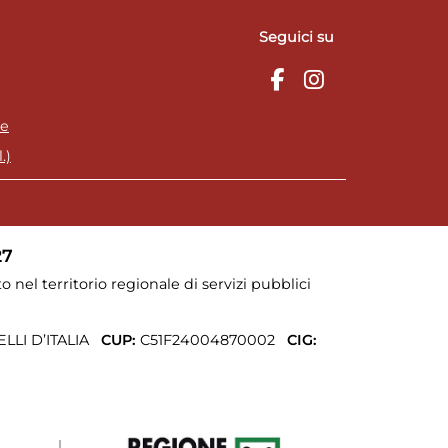
Seguici su
ie
.)
27
o nel territorio regionale di servizi pubblici
LI D’ITALIA
CUP:
C51F24004870002
CIG: