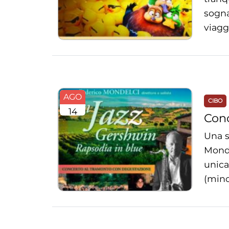
sogna
viagg
AGO
CIBO
14
Conc
Una s
Monde
unica
(minor