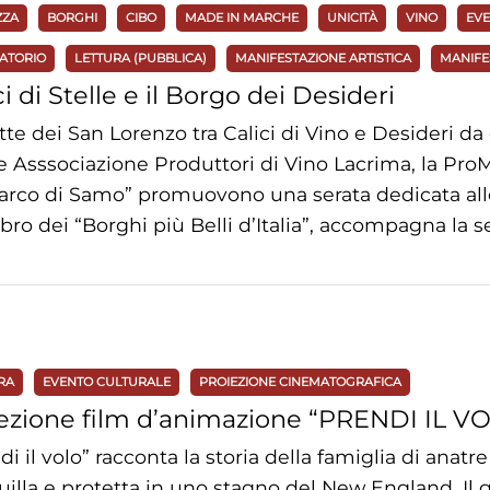
ZZA
BORGHI
CIBO
MADE IN MARCHE
UNICITÀ
VINO
EVE
ATORIO
LETTURA (PUBBLICA)
MANIFESTAZIONE ARTISTICA
MANIFE
ci di Stelle e il Borgo dei Desideri
tte dei San Lorenzo tra Calici di Vino e Desideri 
e Asssociazione Produttori di Vino Lacrima, la ProMo
tarco di Samo” promuovono una serata dedicata alle
o dei “Borghi più Belli d’Italia”, accompagna la ser
RA
EVENTO CULTURALE
PROIEZIONE CINEMATOGRAFICA
ezione film d’animazione “PRENDI IL VOL
di il volo” racconta la storia della famiglia di anatr
uilla e protetta in uno stagno del New England. Il