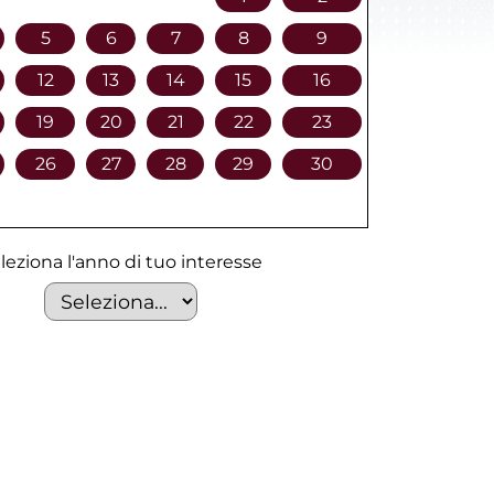
5
6
7
8
9
12
13
14
15
16
19
20
21
22
23
26
27
28
29
30
leziona l'anno di tuo interesse