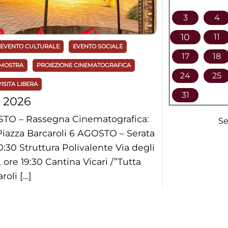
3
4
10
11
EVENTO CULTURALE
EVENTO SOCIALE
17
18
MOSTRA
PROIEZIONE CINEMATOGRAFICA
24
25
VISITA LIBERA
31
 2026
STO – Rassegna Cinematografica:
Se
Piazza Barcaroli 6 AGOSTO – Serata
20:30 Struttura Polivalente Via degli
ore 19:30 Cantina Vicari /”Tutta
roli […]