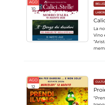
AGO
BELLE
10
LABOR
Cali
La no
Vino 
“Aris
membr
AGO
CULTU
12
Proi
“Pren
tranq