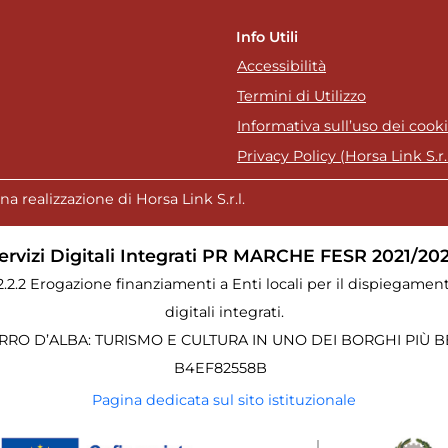
Info Utili
Accessibilità
Termini di Utilizzo
Informativa sull’uso dei cook
Privacy Policy (Horsa Link S.r.l
a realizzazione di Horsa Link S.r.l.
ervizi Digitali Integrati PR MARCHE FESR 2021/20
.2.2.2 Erogazione finanziamenti a Enti locali per il dispiegament
digitali integrati.
RO D’ALBA: TURISMO E CULTURA IN UNO DEI BORGHI PIÙ BEL
B4EF82558B
Pagina dedicata sul sito istituzionale