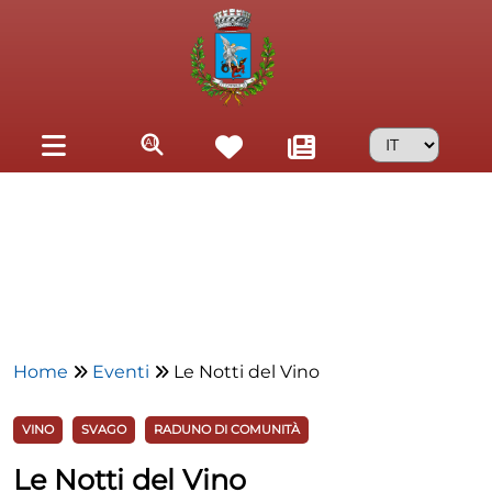
Skip to main content
Home
Eventi
Le Notti del Vino
VINO
SVAGO
RADUNO DI COMUNITÀ
Le Notti del Vino