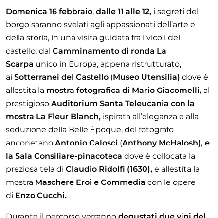
Domenica 16 febbraio
,
dalle 11 alle 12,
i segreti del
borgo saranno svelati agli appassionati dell’arte e
della storia, in una visita guidata fra i vicoli del
castello: dal
Camminamento di ronda La
Scarpa
unico in Europa, appena ristrutturato,
ai
Sotterranei del Castello
(
Museo Utensilia)
dove è
allestita la
mostra fotografica di Mario Giacomelli,
al
prestigioso
Auditorium Santa Teleucania con la
mostra La Fleur Blanch,
ispirata all’eleganza e alla
seduzione della Belle Époque, del
fotografo
anconetano
Antonio Calosci
(
Anthony McHalosh),
e
la Sala Consiliare-pinacoteca
dove è collocata la
preziosa tela di
Claudio Ridolfi (1630),
e allestita la
mostra
Maschere Eroi e Commedia
con le opere
di
Enzo Cucchi.
Durante il percorso verranno
degustati due vini del