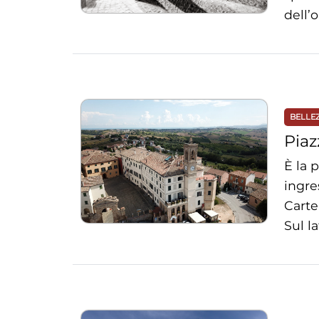
dell’
BELLE
Pia
È la 
ingre
Carte
Sul l