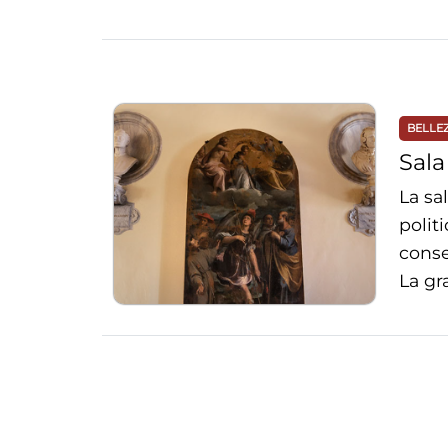
BELLE
Sala
La sa
polit
conse
La gr
Navigazione
tra