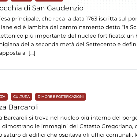
occhia di San Gaudenzio
iesa principale, che reca la data 1763 iscritta sul p
llane ed è lambita dal camminamento detto “la Scar
tettonico più importante del nucleo fortificato: un 
igiana della seconda metà del Settecento e defini
apposta al […]
ZZA
CULTURA
DIMORE E FORTIFICAZIONI
za Barcaroli
a Barcaroli si trova nel nucleo più interno del borgo 
dimostrano le immagini del Catasto Gregoriano, q
o saturo di edifici che ospitava gli uffici comunali,