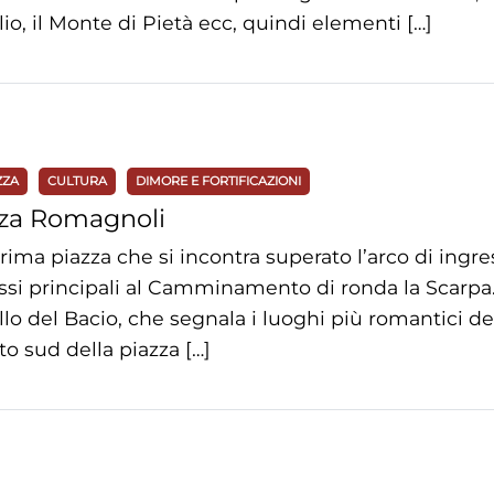
olio, il Monte di Pietà ecc, quindi elementi […]
ZZA
CULTURA
DIMORE E FORTIFICAZIONI
zza Romagnoli
prima piazza che si incontra superato l’arco di ingr
ssi principali al Camminamento di ronda la Scarpa. Su
llo del Bacio, che segnala i luoghi più romantici dei
ato sud della piazza […]