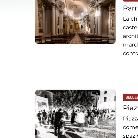
Parr
La ch
caste
archi
march
contr
BELLE
Piaz
Piazz
come 
spazi