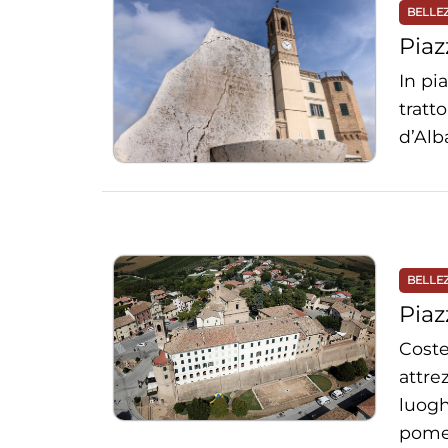
BELLE
Piaz
In pi
tratt
d’Alb
BELLE
Piaz
Coste
attre
luogh
pomer