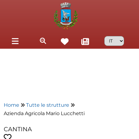
Skip to main content
Home
Tutte le strutture
Azienda Agricola Mario Lucchetti
CANTINA