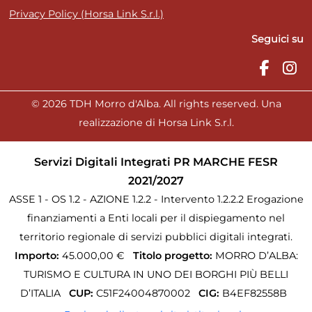
Privacy Policy (Horsa Link S.r.l.)
Seguici su
© 2026 TDH Morro d'Alba. All rights reserved. Una
realizzazione di Horsa Link S.r.l.
Servizi Digitali Integrati PR MARCHE FESR
2021/2027
ASSE 1 - OS 1.2 - AZIONE 1.2.2 - Intervento 1.2.2.2 Erogazione
finanziamenti a Enti locali per il dispiegamento nel
territorio regionale di servizi pubblici digitali integrati.
Importo:
45.000,00 €
Titolo progetto:
MORRO D’ALBA:
TURISMO E CULTURA IN UNO DEI BORGHI PIÙ BELLI
D’ITALIA
CUP:
C51F24004870002
CIG:
B4EF82558B