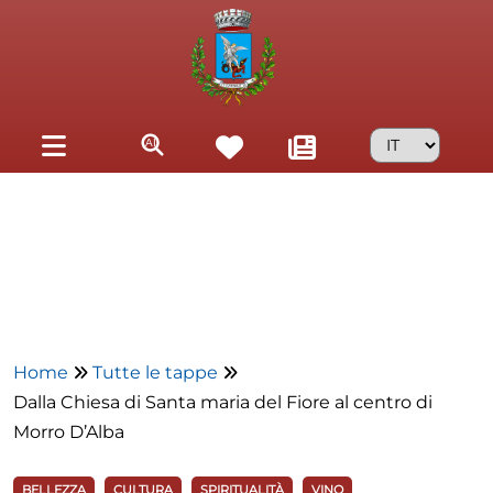
Skip to main content
Home
Tutte le tappe
Dalla Chiesa di Santa maria del Fiore al centro di
Morro D’Alba
BELLEZZA
CULTURA
SPIRITUALITÀ
VINO