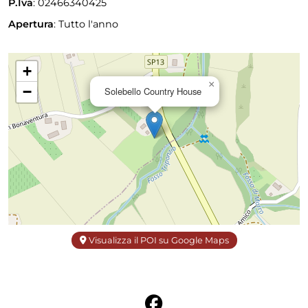
P.Iva
: 02466340425
Apertura
:
Tutto l'anno
+
×
−
Solebello Country House
Visualizza il POI su Google Maps