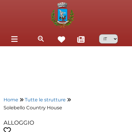
Skip to main content
Home
Tutte le strutture
Solebello Country House
ALLOGGIO