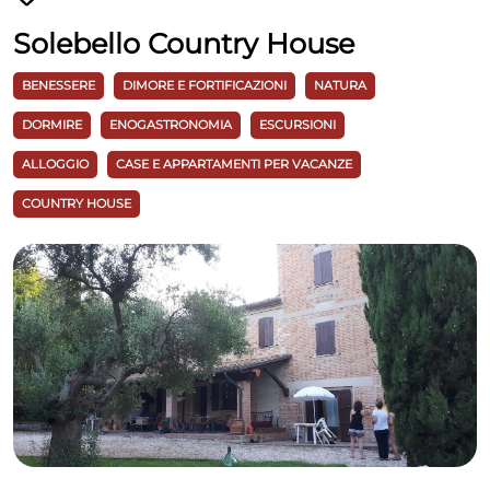
Solebello Country House
BENESSERE
DIMORE E FORTIFICAZIONI
NATURA
DORMIRE
ENOGASTRONOMIA
ESCURSIONI
ALLOGGIO
CASE E APPARTAMENTI PER VACANZE
COUNTRY HOUSE