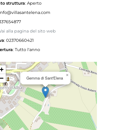
to struttura
: Aperto
nfo@villasantelena.com
337654877
ai alla pagina del sito web
va
: 02370660421
ertura
:
Tutto l'anno
+
×
−
Gemma di Sant'Elena