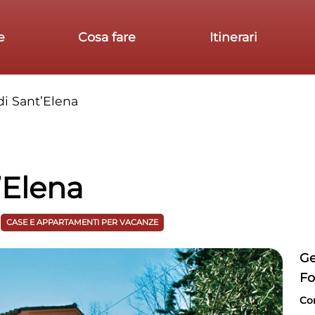
e
Cosa fare
Itinerari
 Sant’Elena
Elena
CASE E APPARTAMENTI PER VACANZE
Ge
Fo
Co