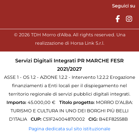
Seguici su
© 2026 TDH Morro d'Alba. All rights reserved. Una
realizzazione di Horsa Link S.r.l.
Servizi Digitali Integrati PR MARCHE FESR
2021/2027
ASSE 1 - OS 1.2 - AZIONE 1.2.2 - Intervento 1.2.2.2 Erogazione
finanziamenti a Enti locali per il dispiegamento nel
territorio regionale di servizi pubblici digitali integrati.
Importo:
45.000,00 €
Titolo progetto:
MORRO D’ALBA:
TURISMO E CULTURA IN UNO DEI BORGHI PIÙ BELLI
D’ITALIA
CUP:
C51F24004870002
CIG:
B4EF82558B
Pagina dedicata sul sito istituzionale