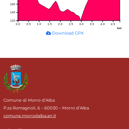
160
140
120
0.0
0.5
1.0
1.5
2.0
2.5
3.0
3.5
4.0
4.5
km
Download GPX
Comune di Morro d’Alba
P.za Romagnoli, 6 – 60030 – Morro d’Alba
comune.morrodalba.an.it