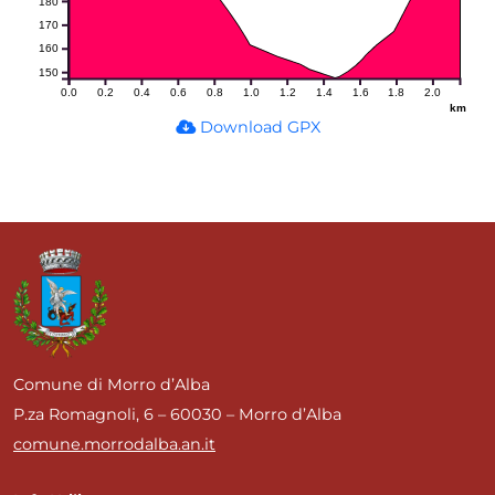
180
170
160
150
0.0
0.2
0.4
0.6
0.8
1.0
1.2
1.4
1.6
1.8
2.0
km
Download GPX
Comune di Morro d’Alba
P.za Romagnoli, 6 – 60030 – Morro d’Alba
comune.morrodalba.an.it