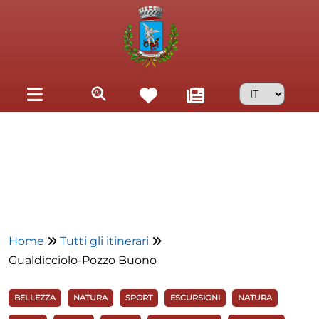
Skip to main content
Home
Tutti gli itinerari
Gualdicciolo-Pozzo Buono
BELLEZZA
NATURA
SPORT
ESCURSIONI
NATURA