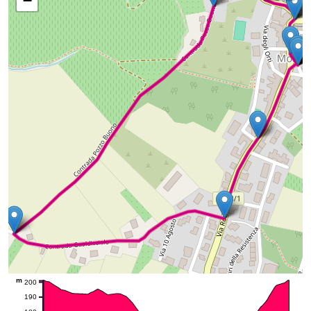
−
m
200
190