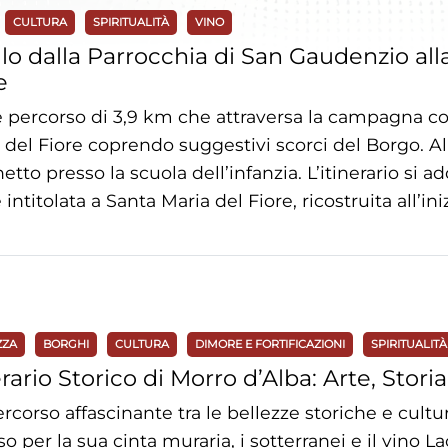
CULTURA
SPIRITUALITÀ
VINO
lo dalla Parrocchia di San Gaudenzio all
e
e percorso di 3,9 km che attraversa la campagna co
 del Fiore coprendo suggestivi scorci del Borgo. Al r
etto presso la scuola dell’infanzia. L’itinerario si ad
 intitolata a Santa Maria del Fiore, ricostruita all’in
ZZA
BORGHI
CULTURA
DIMORE E FORTIFICAZIONI
SPIRITUALITÀ
erario Storico di Morro d’Alba: Arte, Stori
rcorso affascinante tra le bellezze storiche e cult
o per la sua cinta muraria, i sotterranei e il vino 