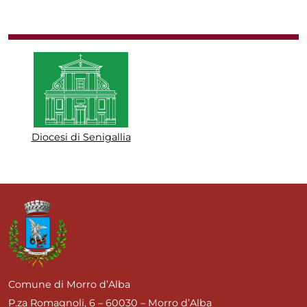
Diocesi di Senigallia
Comune di Morro d’Alba
P.za Romagnoli, 6 – 60030 – Morro d’Alba