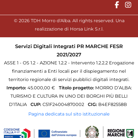
© 2026 TDH Morro d'Alba. All rights reserved. Una
realizzazione di Horsa Link S.r.l.
Servizi Digitali Integrati PR MARCHE FESR
2021/2027
ASSE 1 - OS 1.2 - AZIONE 1.2.2 - Intervento 1.2.2.2 Erogazione
finanziamenti a Enti locali per il dispiegamento nel
territorio regionale di servizi pubblici digitali integrati.
Importo:
45.000,00 €
Titolo progetto:
MORRO D’ALBA:
TURISMO E CULTURA IN UNO DEI BORGHI PIÙ BELLI
D’ITALIA
CUP:
C51F24004870002
CIG:
B4EF82558B
Pagina dedicata sul sito istituzionale