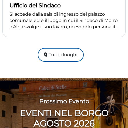
Ufficio del Sindaco
Si accede dalla sala di ingresso del palazzo
comunale ed è il luogo in cui il Sindaco di Morro
d’Alba svolge il suo lavoro, ricevendo personalità
e cittadini. La stanza, in rosso pompeiano,
presenta una decorazione centrale del soffitto
caratterizzata da elementi classici eleganti ed
armoniosi realizzata da Marcantonio Bedini nel
Tutti i luoghi
1947. Le pareti si arricchiscono di pregiate e
antiche opere pittoriche seicentesche e
settecentesche di piccolo formato provenienti
dalle antiche chiese morresi che fanno parte
della collezione comunale. Questa location
viene generalmente scelta per celebrazioni
molto intime, con pochissimi invitati al rito.
Prossimo Evento
EVENTI NEL BORGO
AGOSTO 2026