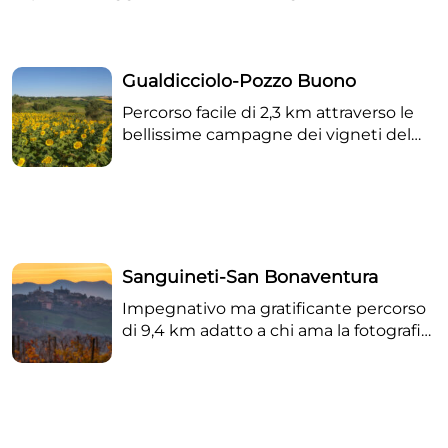
possibile variante attraverso il boschetto presso la
scuola dell’infanzia.
Gualdicciolo-Pozzo Buono
Percorso facile di 2,3 km attraverso le
bellissime campagne dei vigneti del
vino Lacrima
Sanguineti-San Bonaventura
Impegnativo ma gratificante percorso
di 9,4 km adatto a chi ama la fotografia
e i luoghi selvaggi. Possibile variante:
rientro dal fosso del Triponzio salendo
direttamente in Contrada Laureto.