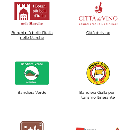
e disegnare il tuo itinerario personale
tra i sapori inconfondibili di Morro
d'Alba. Ti aspettiamo!
Borghi più belli d’Italia
Città del vino
nelle Marche
Bandiera Verde
Bandiera Gialla per il
turismo Itinerante