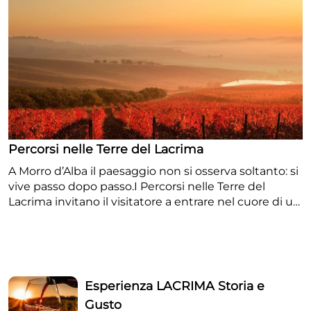
Percorsi nelle Terre del Lacrima
A Morro d’Alba il paesaggio non si osserva soltanto: si
vive passo dopo passo.I Percorsi nelle Terre del
Lacrima invitano il visitatore a entrare nel cuore di un
territorio unico, dove il profilo delle colline, i filari del
celebre vino Lacrima e il fascino del borgo storico si
fondono in un’esperienza lenta, autentica e
coinvolgente. Si tratta di una proposta pensata per
chi ama la natura, il turismo enogastronomico e il
Esperienza LACRIMA Storia e
contatto diretto con l’identità rurale marchigiana. I
Gusto
percorsi attraversano campagne, vigne, strade