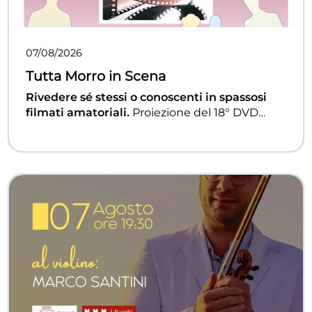
07/08/2026
Tutta Morro in Scena
Rivedere sé stessi o conoscenti in spassosi
filmati amatoriali.
Proiezione del 18° DVD
"MORRO D'ALBA- UN PAESE IN POSA"
realizzato con scene ed immagini che
riprendono personaggi conosciuti, gente
comune e pagine di vita morrese da riveder. In
caso di maltempo la manifestazione sarà
rinviata. Ingresso libero