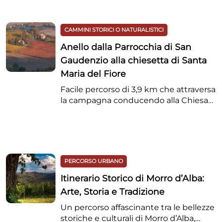
CAMMINI STORICI O NATURALISTICI
Anello dalla Parrocchia di San
Gaudenzio alla chiesetta di Santa
Maria del Fiore
Facile percorso di 3,9 km che attraversa
la campagna conducendo alla Chiesa
rurale di S. Maria del Fiore coprendo
suggestivi scorci del Borgo. Al rientro
possibile variante attraverso il
boschetto presso la scuola dell’infanzia.
L’itinerario si addentra fino alla
PERCORSO URBANO
caratteristica Chiesa rurale intitolata a
Santa Maria del Fiore, ricostruita
Itinerario Storico di Morro d’Alba:
all’inizio del XVI secolo.
Arte, Storia e Tradizione
Un percorso affascinante tra le bellezze
storiche e culturali di Morro d’Alba,