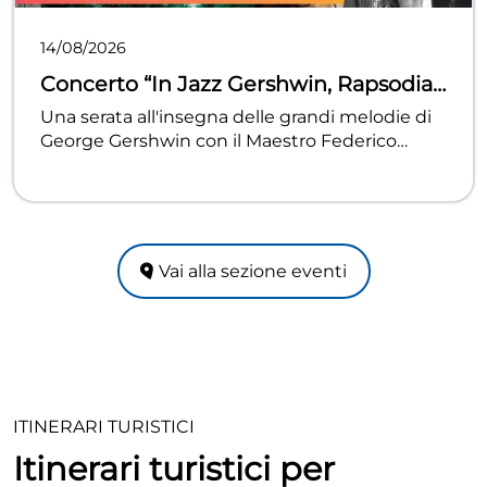
14/08/2026
Concerto “In Jazz Gershwin, Rapsodia
in blue”, Cantina Lucchetti
Una serata all'insegna delle grandi melodie di
George Gershwin con il Maestro Federico
Mondelci, la Sax Orchestra e il pianoforte. Un
viaggio tra jazz e musica classica in una cornice
unica, dove il tramonto incontra il vino e la
grande musica. BIGLIETTI Intero € 15 /ridotto
(minori di 14 anni) € 10, acquistabili in loco e su
Vai alla sezione eventi
www.liveticket.it/lemusefestival
ITINERARI TURISTICI
Itinerari turistici per