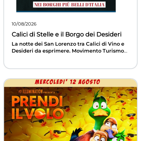
10/08/2026
Calici di Stelle e il Borgo dei Desideri
La notte dei San Lorenzo tra Calici di Vino e
Desideri da esprimere.
Movimento Turismo
del Vino e Asssociazione Produttori di Vino
Lacrima, la ProMorro e l'Associazione
Astrofili "Aristarco di Samo" promuovono una
serata dedicata alle stelle e al vino, ed il
Comune, come membro dei "Borghi più Belli
d'Italia", accompagna la serata delle stelle
cadenti con angoli e attività rivolte ai
Desideri da esprimere.
Programma della
serata:
DALLE ORE 19:00
- "Angolo del
Desiderio": raccolta dei desideri espressi
durante la serata. Ingresso Camminamento di
Ronda La Scarpa - Degustazioni guidate di
Lacrima di Morro d'Alba DOC e altri vini del