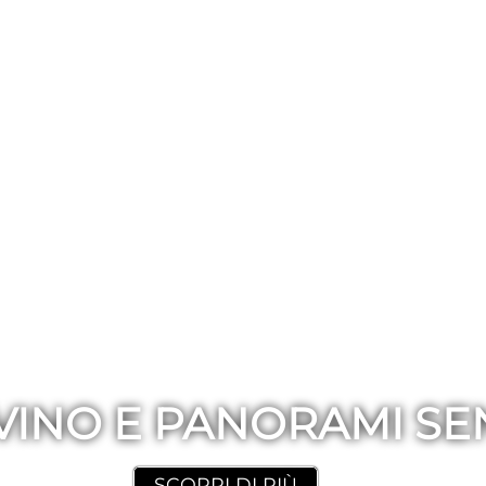
 VINO E PANORAMI S
SCOPRI DI PIÙ