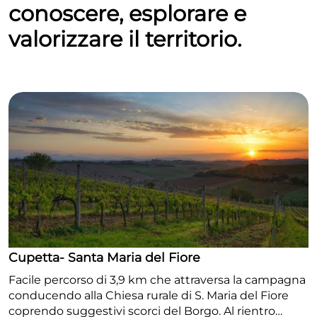
mozzafiato, la visita a Morro d’Alba in notturna è
conoscere, esplorare e
un’esperienza da non mancare. Testo a cura di
valorizzare il territorio.
Alessandra Boldreghini
Cupetta- Santa Maria del Fiore
Facile percorso di 3,9 km che attraversa la campagna
conducendo alla Chiesa rurale di S. Maria del Fiore
coprendo suggestivi scorci del Borgo. Al rientro