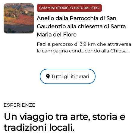
CAMMINI STORICI O NATURALISTICI
Anello dalla Parrocchia di San
Gaudenzio alla chiesetta di Santa
Maria del Fiore
Facile percorso di 3,9 km che attraversa
la campagna conducendo alla Chiesa
rurale di S. Maria del Fiore coprendo
suggestivi scorci del Borgo. Al rientro
possibile variante attraverso il
Tutti gli itinerari
boschetto presso la scuola dell’infanzia.
L’itinerario si addentra fino alla
caratteristica Chiesa rurale intitolata a
Santa Maria del Fiore, ricostruita
all’inizio del XVI secolo.
ESPERIENZE
Un viaggio tra arte, storia e
tradizioni locali.