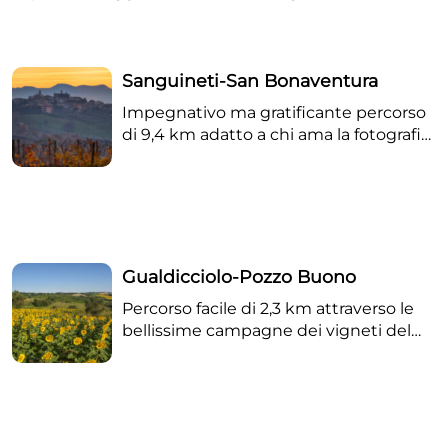
possibile variante attraverso il boschetto presso la
scuola dell’infanzia.
Sanguineti-San Bonaventura
Impegnativo ma gratificante percorso
di 9,4 km adatto a chi ama la fotografia
e i luoghi selvaggi. Possibile variante:
rientro dal fosso del Triponzio salendo
direttamente in Contrada Laureto.
Gualdicciolo-Pozzo Buono
Percorso facile di 2,3 km attraverso le
bellissime campagne dei vigneti del
vino Lacrima